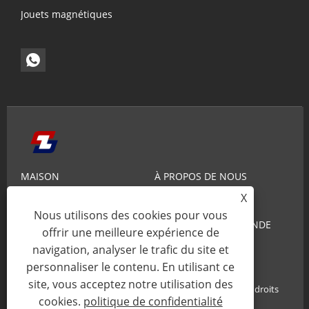
Jouets magnétiques
MAISON
À PROPOS DE NOUS
X
PRODUITS
NOUVELLES
Nous utilisons des cookies pour vous
CONNAISSANCE
ENVOYER UNE DEMANDE
offrir une meilleure expérience de
CONTACTEZ-NOUS
navigation, analyser le trafic du site et
personnaliser le contenu. En utilisant ce
site, vous acceptez notre utilisation des
Copyright© 2025 Xiamen Zhaobao Magnet Co., Ltd. Tous droits
cookies.
politique de confidentialité
réservés.