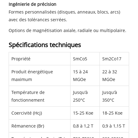
Ingénierie de précision
Formes personnalisées (disques, anneaux, blocs, arcs)
avec des tolérances serrées.
Options de magnétisation axiale, radiale ou multipolaire.
Spécifications techniques
Propriété
SmCo5
Sm2Co17
Produit énergétique
15 à 24
22 à 32
maximum
MGOe
MGOe
Température de
Jusqu'à
Jusqu'à
fonctionnement
250°C
350°C
Coercivité (Hcj)
15-25 Koe
18-25 Koe
Rémanence (Br)
0,8 à 1,2 T
0,9 à 1,15 T