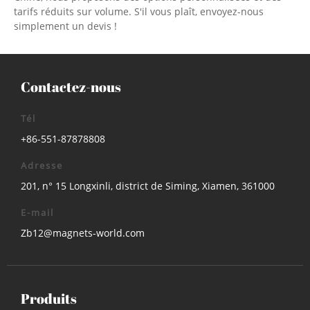
tarifs réduits sur volume. S'il vous plaît, envoyez-nous
simplement un devis !
Contactez-nous
Tél
+86-551-87878808
Adresse
201, n° 15 Longxinli, district de Siming, Xiamen, 361000
E-mail
Zb12@magnets-world.com
Produits