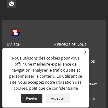
MAISON
À PROPOS DE NOUS
X
PRODUITS
NOUVELLES
Nous utilisons des cookies pour vous
CONNAISSANCE
ENVOYER UNE DEMANDE
offrir une meilleure expérience de
navigation, analyser le trafic du site et
CONTACTEZ-NOUS
personnaliser le contenu. En utilisant ce
site, vous acceptez notre utilisation des
Copyright© 2025 Xiamen Zhaobao Magnet Co., Ltd. Tous droits
cookies.
politique de confidentialité
réservés.
Rejeter
Accepter
Links
Sitemap
RSS
XML
politique de confidentialité